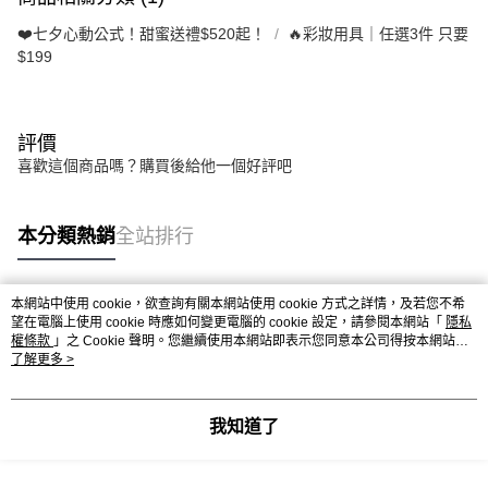
❤️七夕心動公式！甜蜜送禮$520起！
🔥彩妝用具｜任選3件 只要
$199
評價
喜歡這個商品嗎？購買後給他一個好評吧
本分類熱銷
全站排行
本網站中使用 cookie，欲查詢有關本網站使用 cookie 方式之詳情，及若您不希
熱門標籤
望在電腦上使用 cookie 時應如何變更電腦的 cookie 設定，請參閱本網站「
隱私
權條款
」之 Cookie 聲明。您繼續使用本網站即表示您同意本公司得按本網站使
用條款之 Cookie 聲明使用 cookie。
了解更多 >
我知道了