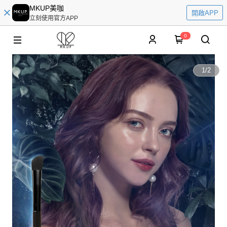
MKUP美咖
開啟APP
立刻使用官方APP
0
1
/
2