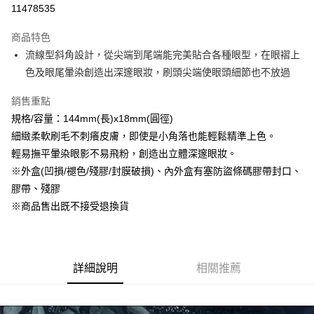
11478535
LINE Pay
商品特色
Apple Pay
流線型斜角設計，從尖端到尾端能完美貼合各種眼型，在眼褶上
色及眼尾暈染創造出深邃眼妝，刷頭尖端使眼頭細節也不放過
悠遊付
銷售重點
Google Pay
規格/容量：144mm(長)x18mm(圓徑)
大哥付你分期
細緻柔軟刷毛不刺癢皮膚，即使是小角落也能輕鬆精準上色。
相關說明
輕易撫平暈染眼影不易飛粉，創造出立體深邃眼妝。
【大哥付你分期使用說明】
※外盒(凹損/褪色/殘膠/封膜破損)、內外盒有塞防盜條碼膠帶封口、
AFTEE先享後付
1.本服務由台灣大哥大提供，台灣大哥大用戶可立即使用無須另外申請。
2.付款方式選擇「大哥付你分期」，訂單成立後會自動跳轉到大哥付的交易
膠帶、殘膠
相關說明
流程，驗證手機門號後，選擇欲分期的期數、繳款截止日，確認付款後即完
※商品售出既不接受退換貨
【關於「AFTEE先享後付」】
成交易。
ATM付款
AFTEE先享後付是「在收到商品之後才付款」的支付方式。 讓您購物簡單
3.實際核准額度、可分期數及費用金額請依後續交易確認頁面所載為準。
便利好安心！
4.訂單成立30分鐘內，如未前往確認交易或遇審核未通過，訂單將自動取
貨到付款
１．簡單：不需註冊會員、不需綁卡、不需儲值。
消。如遇「轉專審核」未通過狀況，表示未達大哥付你分期系統評分，恕無
２．便利：只要手機號碼，簡訊認證，即可結帳。
法說明評估內容。
詳細說明
相關推薦
３．安心：先確認商品／服務後，再付款。
【繳款方式說明】
運送方式
1.分期款項不併入電信帳單，「大哥付你分期」於每月結算日後寄送繳費提
【「AFTEE先享後付」結帳流程】
全家付款取貨
醒簡訊。
１．於結帳方式選擇「AFTEE先享後付」後，將跳轉至「AFTEE先享後付」
2.透過簡訊連結打開帳單後，可選擇「超商條碼／台灣大直營門市／銀行轉