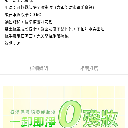
眼，卸出光嫩肌
2.透過簡訊連結打開帳單後，可選擇「超商條碼／台灣大直營門市／銀行轉
每筆NT$80，滿NT$499(含以上)免運費
結帳頁面，進行簡訊認證並確認金額後，即可完成結帳。
帳／街口支付／iPASS MONEY」等通路繳費。
用法：可輕鬆卸除全臉彩妝（含眼部防水睫毛膏等）
２．訂單成立數日內，您將收到繳費通知簡訊。
付款後全家取貨
３．收到繳費通知簡訊後14天內，點擊此簡訊中的連結，可透過四大超商／
隕石眼線液筆：0.5G
【注意事項】
ATM／網路銀行／等多元方式進行付款，方視為交易完成。
每筆NT$80，滿NT$699(含以上)免運費
濃色飽和，精準描繪好勾勒
1.本服務係由「台灣大哥大股份有限公司」（以下簡稱本公司）所提供，讓
※ 請注意：結帳手續完成當下不需立刻繳費，但若您需要取消訂單，請聯絡
用戶於交易時，得透過本服務購買商品或服務，並由商店將買賣／分期付款
雙重抗暈成膜技術，緊密貼膚不易掉色，不怕汗水與出油
購買商品的店家。未經商家同意取消之訂單仍視為有效，需透過AFTEE先享
萊爾富-取貨付款
買賣價金債權讓與本公司後，依約使用本公司帳單繳交帳款。
後付繳納相關費用。
抗手震隕石砌面，完美掌控俐落流線
2.基於同意付款使用「大哥付你分期」之契約關係目的，商店將以您的個人
每筆NT$80，滿NT$899(含以上)免運費
※ 交易是否成功請以「AFTEE先享後付 」之結帳頁面顯示為準，若有關於
資料（包含姓名、電話或地址）提供予台灣大哥大進項蒐集、處理及利用，
效期：3年
是否繳費成功／繳費後需取消欲退款等相關疑問，請聯繫「AFTEE先享後付
由本公司與您本人進行分期帳單所需資料之確認、核對及更正。
客戶支援中心」
https://netprotections.freshdesk.com/support/home
付款後萊爾富取貨
3.完整用戶服務條款，請詳閱以下連結：
https://oppay.tw/userRule
每筆NT$80，滿NT$699(含以上)免運費
【注意事項】
１．透過由恩沛科技股份有限公司提供之「AFTEE先享後付」服務完成之交
詳細說明
相關推薦
7-11付款取貨
易，需依本服務之必要範圍內提供個人資料，並將交易相關給付款項請求債
權轉讓予恩沛科技股份有限公司。
每筆NT$80，滿NT$899(含以上)免運費
２．關於個人資料處理事宜，請瀏覽以下網址：
https://aftee.tw/terms/#terms3
付款後7-11取貨
３．未成年的使用者請事先徵得法定代理人或監護人之同意方可使用
每筆NT$80，滿NT$699(含以上)免運費
「AFTEE先享後付」，若未經同意申辦者引起之損失，本公司不負相關責
任。
台灣宅配(便利帶)
４．使用「AFTEE先享後付」時，將依據個別帳號之用戶狀況，依本公司即
時審查核予不同之上限額度；若仍有額度不足之情形，本公司將視審查結果
每筆NT$80，滿NT$699(含以上)免運費
請求用戶進行身份認證。
５．嚴禁一人註冊多個帳號或使用他人資訊註冊。若發現惡意使用之情形，
離島宅配
恩沛科技股份有限公司將有權停止該用戶之使用額度並採取法律行動。