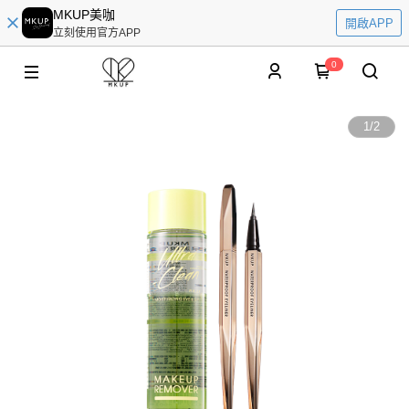
MKUP美咖
開啟APP
立刻使用官方APP
0
1
/
2