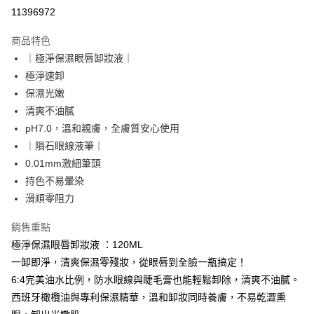
超商取貨付款
11396972
LINE Pay
商品特色
Apple Pay
｜極淨保濕眼唇卸妝液｜
極淨速卸
悠遊付
保濕光嫩
Google Pay
清爽不油膩
pH7.0，溫和親膚，全膚質安心使用
大哥付你分期
｜隕石眼線液筆｜
相關說明
0.01mm激細筆頭
【大哥付你分期使用說明】
AFTEE先享後付
1.本服務由台灣大哥大提供，台灣大哥大用戶可立即使用無須另外申請。
持色不易暈染
2.付款方式選擇「大哥付你分期」，訂單成立後會自動跳轉到大哥付的交易
相關說明
滑順零阻力
流程，驗證手機門號後，選擇欲分期的期數、繳款截止日，確認付款後即完
【關於「AFTEE先享後付」】
成交易。
ATM付款
AFTEE先享後付是「在收到商品之後才付款」的支付方式。 讓您購物簡單
銷售重點
3.實際核准額度、可分期數及費用金額請依後續交易確認頁面所載為準。
便利好安心！
4.訂單成立30分鐘內，如未前往確認交易或遇審核未通過，訂單將自動取
極淨保濕眼唇卸妝液 ：120ML
貨到付款
１．簡單：不需註冊會員、不需綁卡、不需儲值。
消。如遇「轉專審核」未通過狀況，表示未達大哥付你分期系統評分，恕無
２．便利：只要手機號碼，簡訊認證，即可結帳。
一卸即淨，清爽保濕零殘妝，從眼唇到全臉一瓶搞定！
法說明評估內容。
３．安心：先確認商品／服務後，再付款。
6:4完美油水比例，防水眼線與睫毛膏也能輕鬆卸除，清爽不油膩。
【繳款方式說明】
運送方式
1.分期款項不併入電信帳單，「大哥付你分期」於每月結算日後寄送繳費提
西班牙橄欖油與專利保濕精華，溫和卸妝同時養膚，不易乾澀熏
【「AFTEE先享後付」結帳流程】
全家付款取貨
醒簡訊。
１．於結帳方式選擇「AFTEE先享後付」後，將跳轉至「AFTEE先享後付」