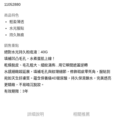
超商取貨付款
11052880
LINE Pay
商品特色
Apple Pay
輕盈薄透
水光服貼
悠遊付
持久無痕
Google Pay
銷售重點
大哥付你分期
絕對水光持久粉底液：40G
相關說明
填補凹凸毛孔，水煮蛋肌上線！
【大哥付你分期使用說明】
乾燥脫皮、毛孔粗大、細紋滿佈...用它瞬間遮蓋逆轉
AFTEE先享後付
1.本服務由台灣大哥大提供，台灣大哥大用戶可立即使用無須另外申請。
2.付款方式選擇「大哥付你分期」，訂單成立後會自動跳轉到大哥付的交易
水感細緻超延展，填補毛孔與紋理細節，修飾瑕疵零死角，服貼到
相關說明
流程，驗證手機門號後，選擇欲分期的期數、繳款截止日，確認付款後即完
宛如天生好膚質。蘊含保養級4D玻尿酸，持久保濕鎖水，完美透亮
【關於「AFTEE先享後付」】
成交易。
ATM付款
AFTEE先享後付是「在收到商品之後才付款」的支付方式。 讓您購物簡單
更精緻，不易暗沉脫妝。
3.實際核准額度、可分期數及費用金額請依後續交易確認頁面所載為準。
便利好安心！
4.訂單成立30分鐘內，如未前往確認交易或遇審核未通過，訂單將自動取
有效期限：3年
貨到付款
１．簡單：不需註冊會員、不需綁卡、不需儲值。
消。如遇「轉專審核」未通過狀況，表示未達大哥付你分期系統評分，恕無
２．便利：只要手機號碼，簡訊認證，即可結帳。
法說明評估內容。
３．安心：先確認商品／服務後，再付款。
【繳款方式說明】
運送方式
1.分期款項不併入電信帳單，「大哥付你分期」於每月結算日後寄送繳費提
【「AFTEE先享後付」結帳流程】
全家付款取貨
醒簡訊。
詳細說明
相關推薦
１．於結帳方式選擇「AFTEE先享後付」後，將跳轉至「AFTEE先享後付」