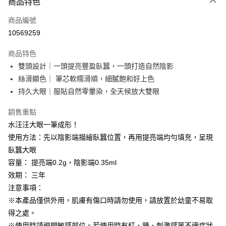
商品特色
信用卡一次付款
商品編號
超商取貨付款
10569259
LINE Pay
商品特色
Apple Pay
雙頭設計｜一頭提亮豐盈臥蠶，一頭打造自然陰影
絲滑顯色｜ 筆芯軟糯滑順，細膩飽和好上色
悠遊付
持久大眼｜服貼自然零暈染，全天候放大雙眼
Google Pay
銷售重點
大哥付你分期
水汪汪大眼一筆成形！
相關說明
使用方法：先以陰影端描繪臥蠶位置，再用提亮端均勻填充，呈現
【大哥付你分期使用說明】
臥蠶大眼
AFTEE先享後付
1.本服務由台灣大哥大提供，台灣大哥大用戶可立即使用無須另外申請。
2.付款方式選擇「大哥付你分期」，訂單成立後會自動跳轉到大哥付的交易
容量： 提亮端0.2g，陰影端0.35ml
相關說明
流程，驗證手機門號後，選擇欲分期的期數、繳款截止日，確認付款後即完
效期： 三年
【關於「AFTEE先享後付」】
成交易。
ATM付款
AFTEE先享後付是「在收到商品之後才付款」的支付方式。 讓您購物簡單
注意事項：
3.實際核准額度、可分期數及費用金額請依後續交易確認頁面所載為準。
便利好安心！
4.訂單成立30分鐘內，如未前往確認交易或遇審核未通過，訂單將自動取
※本產品僅供外用，肌膚有傷口時請勿使用，請放置於幼童不易取
貨到付款
１．簡單：不需註冊會員、不需綁卡、不需儲值。
消。如遇「轉專審核」未通過狀況，表示未達大哥付你分期系統評分，恕無
２．便利：只要手機號碼，簡訊認證，即可結帳。
得之處。
法說明評估內容。
３．安心：先確認商品／服務後，再付款。
※使用時請避開敏感部位。若使用時有紅、腫、刺激感等不適症狀
【繳款方式說明】
運送方式