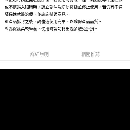
1.分期款項不併入電信帳單，「大哥付你分期」於每月結算日後寄送繳費提
或不慎誤入眼睛時，請立刻沖洗切勿搓揉並停止使用，若仍有不適
【「AFTEE先享後付」結帳流程】
全家付款取貨
醒簡訊。
１．於結帳方式選擇「AFTEE先享後付」後，將跳轉至「AFTEE先享後付」
請儘速就醫治療，並諮詢醫師意見。
2.透過簡訊連結打開帳單後，可選擇「超商條碼／台灣大直營門市／銀行轉
每筆NT$80，滿NT$499(含以上)免運費
結帳頁面，進行簡訊認證並確認金額後，即可完成結帳。
帳／街口支付／iPASS MONEY」等通路繳費。
※產品拆封之後，請儘速使用完畢，以確保產品品質。
２．訂單成立數日內，您將收到繳費通知簡訊。
付款後全家取貨
３．收到繳費通知簡訊後14天內，點擊此簡訊中的連結，可透過四大超商／
※為保護柔軟筆蕊，使用時請勿轉出過多避免折損。
【注意事項】
ATM／網路銀行／等多元方式進行付款，方視為交易完成。
每筆NT$80，滿NT$699(含以上)免運費
1.本服務係由「台灣大哥大股份有限公司」（以下簡稱本公司）所提供，讓
※ 請注意：結帳手續完成當下不需立刻繳費，但若您需要取消訂單，請聯絡
用戶於交易時，得透過本服務購買商品或服務，並由商店將買賣／分期付款
購買商品的店家。未經商家同意取消之訂單仍視為有效，需透過AFTEE先享
萊爾富-取貨付款
買賣價金債權讓與本公司後，依約使用本公司帳單繳交帳款。
後付繳納相關費用。
2.基於同意付款使用「大哥付你分期」之契約關係目的，商店將以您的個人
每筆NT$80，滿NT$899(含以上)免運費
※ 交易是否成功請以「AFTEE先享後付 」之結帳頁面顯示為準，若有關於
詳細說明
相關推薦
資料（包含姓名、電話或地址）提供予台灣大哥大進項蒐集、處理及利用，
是否繳費成功／繳費後需取消欲退款等相關疑問，請聯繫「AFTEE先享後付
由本公司與您本人進行分期帳單所需資料之確認、核對及更正。
客戶支援中心」
https://netprotections.freshdesk.com/support/home
付款後萊爾富取貨
3.完整用戶服務條款，請詳閱以下連結：
https://oppay.tw/userRule
每筆NT$80，滿NT$699(含以上)免運費
【注意事項】
１．透過由恩沛科技股份有限公司提供之「AFTEE先享後付」服務完成之交
7-11付款取貨
易，需依本服務之必要範圍內提供個人資料，並將交易相關給付款項請求債
權轉讓予恩沛科技股份有限公司。
每筆NT$80，滿NT$899(含以上)免運費
２．關於個人資料處理事宜，請瀏覽以下網址：
https://aftee.tw/terms/#terms3
付款後7-11取貨
３．未成年的使用者請事先徵得法定代理人或監護人之同意方可使用
每筆NT$80，滿NT$699(含以上)免運費
「AFTEE先享後付」，若未經同意申辦者引起之損失，本公司不負相關責
任。
台灣宅配(便利帶)
４．使用「AFTEE先享後付」時，將依據個別帳號之用戶狀況，依本公司即
時審查核予不同之上限額度；若仍有額度不足之情形，本公司將視審查結果
每筆NT$80，滿NT$699(含以上)免運費