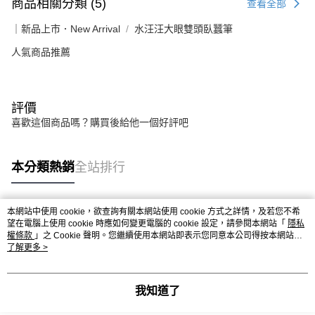
商品相關分類 (5)
查看全部
｜新品上市．New Arrival
水汪汪大眼雙頭臥蠶筆
人氣商品推薦
評價
喜歡這個商品嗎？購買後給他一個好評吧
本分類熱銷
全站排行
本網站中使用 cookie，欲查詢有關本網站使用 cookie 方式之詳情，及若您不希
熱門標籤
望在電腦上使用 cookie 時應如何變更電腦的 cookie 設定，請參閱本網站「
隱私
權條款
」之 Cookie 聲明。您繼續使用本網站即表示您同意本公司得按本網站使
用條款之 Cookie 聲明使用 cookie。
了解更多 >
我知道了