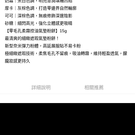
奶霜｜米白色調，明亮澎潤填補凹陷
【「AFTEE先享後付」結帳流程】
全家付款取貨
醒簡訊。
１．於結帳方式選擇「AFTEE先享後付」後，將跳轉至「AFTEE先享後付」
摩卡｜灰棕色調，打造零邊界自然輪廓
2.透過簡訊連結打開帳單後，可選擇「超商條碼／台灣大直營門市／銀行轉
每筆NT$80，滿NT$499(含以上)免運費
結帳頁面，進行簡訊認證並確認金額後，即可完成結帳。
帳／街口支付／iPASS MONEY」等通路繳費。
可可｜深棕色調，無痕修飾深邃陰影
２．訂單成立數日內，您將收到繳費通知簡訊。
付款後全家取貨
３．收到繳費通知簡訊後14天內，點擊此簡訊中的連結，可透過四大超商／
砂糖｜細閃高光，強化立體感更吸睛
【注意事項】
ATM／網路銀行／等多元方式進行付款，方視為交易完成。
每筆NT$80，滿NT$699(含以上)免運費
【零毛孔柔霧控油氣墊粉餅】15g
1.本服務係由「台灣大哥大股份有限公司」（以下簡稱本公司）所提供，讓
※ 請注意：結帳手續完成當下不需立刻繳費，但若您需要取消訂單，請聯絡
用戶於交易時，得透過本服務購買商品或服務，並由商店將買賣／分期付款
最清爽的細緻遮瑕氣墊粉餅！
購買商品的店家。未經商家同意取消之訂單仍視為有效，需透過AFTEE先享
萊爾富-取貨付款
買賣價金債權讓與本公司後，依約使用本公司帳單繳交帳款。
後付繳納相關費用。
新型奈米彈力粉體，高延展服貼不易卡粉
2.基於同意付款使用「大哥付你分期」之契約關係目的，商店將以您的個人
每筆NT$80，滿NT$899(含以上)免運費
※ 交易是否成功請以「AFTEE先享後付 」之結帳頁面顯示為準，若有關於
資料（包含姓名、電話或地址）提供予台灣大哥大進項蒐集、處理及利用，
極細緻遮瑕技術，柔焦毛孔不留痕，吸油轉霧，維持輕盈透氣，朦
是否繳費成功／繳費後需取消欲退款等相關疑問，請聯繫「AFTEE先享後付
由本公司與您本人進行分期帳單所需資料之確認、核對及更正。
客戶支援中心」
https://netprotections.freshdesk.com/support/home
付款後萊爾富取貨
朧妝感更持久
3.完整用戶服務條款，請詳閱以下連結：
https://oppay.tw/userRule
每筆NT$80，滿NT$699(含以上)免運費
【注意事項】
１．透過由恩沛科技股份有限公司提供之「AFTEE先享後付」服務完成之交
7-11付款取貨
易，需依本服務之必要範圍內提供個人資料，並將交易相關給付款項請求債
詳細說明
相關推薦
權轉讓予恩沛科技股份有限公司。
每筆NT$80，滿NT$899(含以上)免運費
２．關於個人資料處理事宜，請瀏覽以下網址：
https://aftee.tw/terms/#terms3
付款後7-11取貨
３．未成年的使用者請事先徵得法定代理人或監護人之同意方可使用
每筆NT$80，滿NT$699(含以上)免運費
「AFTEE先享後付」，若未經同意申辦者引起之損失，本公司不負相關責
任。
台灣宅配(便利帶)
４．使用「AFTEE先享後付」時，將依據個別帳號之用戶狀況，依本公司即
時審查核予不同之上限額度；若仍有額度不足之情形，本公司將視審查結果
每筆NT$80，滿NT$699(含以上)免運費
請求用戶進行身份認證。