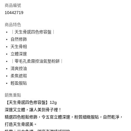
商品編號
超商取貨付款
10442719
LINE Pay
商品特色
Apple Pay
｜天生骨感四色修容盤｜
自然修飾
悠遊付
天生骨相
Google Pay
立體深邃
｜零毛孔柔霧控油氣墊粉餅｜
大哥付你分期
清爽控油
相關說明
柔焦遮瑕
【大哥付你分期使用說明】
AFTEE先享後付
1.本服務由台灣大哥大提供，台灣大哥大用戶可立即使用無須另外申請。
輕盈服貼
2.付款方式選擇「大哥付你分期」，訂單成立後會自動跳轉到大哥付的交易
相關說明
流程，驗證手機門號後，選擇欲分期的期數、繳款截止日，確認付款後即完
銷售重點
【關於「AFTEE先享後付」】
成交易。
ATM付款
AFTEE先享後付是「在收到商品之後才付款」的支付方式。 讓您購物簡單
【天生骨感四色修容盤】12g
3.實際核准額度、可分期數及費用金額請依後續交易確認頁面所載為準。
便利好安心！
4.訂單成立30分鐘內，如未前往確認交易或遇審核未通過，訂單將自動取
深邃又立體，讓人美到骨子裡！
貨到付款
１．簡單：不需註冊會員、不需綁卡、不需儲值。
消。如遇「轉專審核」未通過狀況，表示未達大哥付你分期系統評分，恕無
２．便利：只要手機號碼，簡訊認證，即可結帳。
精選四色輕鬆修飾，令五官立體深邃，粉質細緻服貼，自然乾淨，
法說明評估內容。
３．安心：先確認商品／服務後，再付款。
打造天生骨感美。
【繳款方式說明】
運送方式
1.分期款項不併入電信帳單，「大哥付你分期」於每月結算日後寄送繳費提