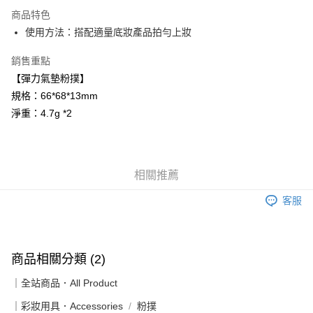
LINE Pay
商品特色
Apple Pay
使用方法：搭配適量底妝產品拍勻上妝
悠遊付
銷售重點
【彈力氣墊粉撲】
Google Pay
規格：66*68*13mm
大哥付你分期
淨重：4.7g *2
相關說明
【大哥付你分期使用說明】
AFTEE先享後付
1.本服務由台灣大哥大提供，台灣大哥大用戶可立即使用無須另外申請。
2.付款方式選擇「大哥付你分期」，訂單成立後會自動跳轉到大哥付的交易
相關說明
相關推薦
流程，驗證手機門號後，選擇欲分期的期數、繳款截止日，確認付款後即完
【關於「AFTEE先享後付」】
成交易。
ATM付款
AFTEE先享後付是「在收到商品之後才付款」的支付方式。 讓您購物簡單
客服
3.實際核准額度、可分期數及費用金額請依後續交易確認頁面所載為準。
便利好安心！
4.訂單成立30分鐘內，如未前往確認交易或遇審核未通過，訂單將自動取
貨到付款
１．簡單：不需註冊會員、不需綁卡、不需儲值。
消。如遇「轉專審核」未通過狀況，表示未達大哥付你分期系統評分，恕無
２．便利：只要手機號碼，簡訊認證，即可結帳。
法說明評估內容。
３．安心：先確認商品／服務後，再付款。
【繳款方式說明】
運送方式
商品相關分類 (2)
1.分期款項不併入電信帳單，「大哥付你分期」於每月結算日後寄送繳費提
【「AFTEE先享後付」結帳流程】
全家付款取貨
醒簡訊。
｜全站商品．All Product
１．於結帳方式選擇「AFTEE先享後付」後，將跳轉至「AFTEE先享後付」
2.透過簡訊連結打開帳單後，可選擇「超商條碼／台灣大直營門市／銀行轉
每筆NT$80，滿NT$499(含以上)免運費
結帳頁面，進行簡訊認證並確認金額後，即可完成結帳。
帳／街口支付／iPASS MONEY」等通路繳費。
｜彩妝用具．Accessories
粉撲
２．訂單成立數日內，您將收到繳費通知簡訊。