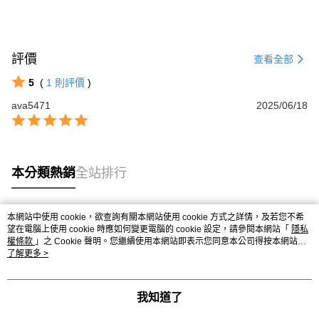
付款後全家取貨
３．收到繳費通知簡訊後14天內，點擊此簡訊中的連結，可透過四大超商／
【注意事項】
ATM／網路銀行／等多元方式進行付款，方視為交易完成。
每筆NT$80，滿NT$699(含以上)免運費
1.本服務係由「台灣大哥大股份有限公司」（以下簡稱本公司）所提供，讓
※ 請注意：結帳手續完成當下不需立刻繳費，但若您需要取消訂單，請聯絡
用戶於交易時，得透過本服務購買商品或服務，並由商店將買賣／分期付款
購買商品的店家。未經商家同意取消之訂單仍視為有效，需透過AFTEE先享
萊爾富-取貨付款
買賣價金債權讓與本公司後，依約使用本公司帳單繳交帳款。
評價
查看全部
後付繳納相關費用。
2.基於同意付款使用「大哥付你分期」之契約關係目的，商店將以您的個人
每筆NT$80，滿NT$899(含以上)免運費
※ 交易是否成功請以「AFTEE先享後付 」之結帳頁面顯示為準，若有關於
資料（包含姓名、電話或地址）提供予台灣大哥大進項蒐集、處理及利用，
5
(
1
則評價
)
是否繳費成功／繳費後需取消欲退款等相關疑問，請聯繫「AFTEE先享後付
由本公司與您本人進行分期帳單所需資料之確認、核對及更正。
客戶支援中心」
https://netprotections.freshdesk.com/support/home
付款後萊爾富取貨
ava5471
3.完整用戶服務條款，請詳閱以下連結：
https://oppay.tw/userRule
2025/06/18
每筆NT$80，滿NT$699(含以上)免運費
【注意事項】
１．透過由恩沛科技股份有限公司提供之「AFTEE先享後付」服務完成之交
7-11付款取貨
易，需依本服務之必要範圍內提供個人資料，並將交易相關給付款項請求債
權轉讓予恩沛科技股份有限公司。
每筆NT$80，滿NT$899(含以上)免運費
本分類熱銷
全站排行
２．關於個人資料處理事宜，請瀏覽以下網址：
https://aftee.tw/terms/#terms3
付款後7-11取貨
３．未成年的使用者請事先徵得法定代理人或監護人之同意方可使用
每筆NT$80，滿NT$699(含以上)免運費
「AFTEE先享後付」，若未經同意申辦者引起之損失，本公司不負相關責
本網站中使用 cookie，欲查詢有關本網站使用 cookie 方式之詳情，及若您不希
熱門標籤
任。
望在電腦上使用 cookie 時應如何變更電腦的 cookie 設定，請參閱本網站「
隱私
台灣宅配(便利帶)
４．使用「AFTEE先享後付」時，將依據個別帳號之用戶狀況，依本公司即
權條款
」之 Cookie 聲明。您繼續使用本網站即表示您同意本公司得按本網站使
時審查核予不同之上限額度；若仍有額度不足之情形，本公司將視審查結果
用條款之 Cookie 聲明使用 cookie。
了解更多 >
每筆NT$80，滿NT$699(含以上)免運費
請求用戶進行身份認證。
５．嚴禁一人註冊多個帳號或使用他人資訊註冊。若發現惡意使用之情形，
離島宅配
恩沛科技股份有限公司將有權停止該用戶之使用額度並採取法律行動。
我知道了
每筆NT$100，滿NT$1,000(含以上)免運費