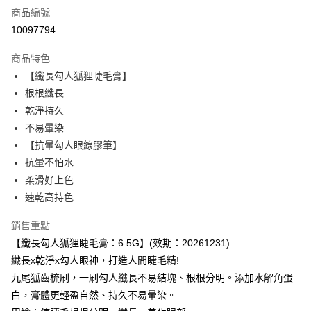
商品編號
超商取貨付款
10097794
LINE Pay
商品特色
Apple Pay
【纖長勾人狐狸睫毛膏】
根根纖長
悠遊付
乾淨持久
Google Pay
不易暈染
【抗暈勾人眼線膠筆】
大哥付你分期
抗暈不怕水
相關說明
柔滑好上色
【大哥付你分期使用說明】
AFTEE先享後付
1.本服務由台灣大哥大提供，台灣大哥大用戶可立即使用無須另外申請。
速乾高持色
2.付款方式選擇「大哥付你分期」，訂單成立後會自動跳轉到大哥付的交易
相關說明
流程，驗證手機門號後，選擇欲分期的期數、繳款截止日，確認付款後即完
銷售重點
【關於「AFTEE先享後付」】
成交易。
ATM付款
AFTEE先享後付是「在收到商品之後才付款」的支付方式。 讓您購物簡單
【纖長勾人狐狸睫毛膏：6.5G】(效期：20261231)
3.實際核准額度、可分期數及費用金額請依後續交易確認頁面所載為準。
便利好安心！
4.訂單成立30分鐘內，如未前往確認交易或遇審核未通過，訂單將自動取
纖長x乾淨x勾人眼神，打造人間睫毛精!
貨到付款
１．簡單：不需註冊會員、不需綁卡、不需儲值。
消。如遇「轉專審核」未通過狀況，表示未達大哥付你分期系統評分，恕無
２．便利：只要手機號碼，簡訊認證，即可結帳。
九尾狐齒梳刷，一刷勾人纖長不易結塊、根根分明。添加水解角蛋
法說明評估內容。
３．安心：先確認商品／服務後，再付款。
白，膏體更輕盈自然、持久不易暈染。
【繳款方式說明】
運送方式
1.分期款項不併入電信帳單，「大哥付你分期」於每月結算日後寄送繳費提