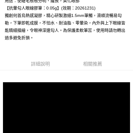
用途：使睫毛根根分明、纖長，美化眼部
【「AFTEE先享後付」結帳流程】
全家付款取貨
醒簡訊。
１．於結帳方式選擇「AFTEE先享後付」後，將跳轉至「AFTEE先享後付」
【抗暈勾人眼線膠筆：0.05g】(效期：20261231)
2.透過簡訊連結打開帳單後，可選擇「超商條碼／台灣大直營門市／銀行轉
每筆NT$80，滿NT$499(含以上)免運費
結帳頁面，進行簡訊認證並確認金額後，即可完成結帳。
帳／街口支付／iPASS MONEY」等通路繳費。
獨創何首烏熱感凝膠，精心研製激細1.5mm筆觸，滑順流暢易勾
２．訂單成立數日內，您將收到繳費通知簡訊。
付款後全家取貨
３．收到繳費通知簡訊後14天內，點擊此簡訊中的連結，可透過四大超商／
勒，下筆即乾成膜，不怕水、耐油脂、零暈染，內外與上下眼線皆
【注意事項】
ATM／網路銀行／等多元方式進行付款，方視為交易完成。
每筆NT$80，滿NT$699(含以上)免運費
能精細描繪，令眼神深邃勾人。為保護柔軟筆蕊，使用時請勿轉出
1.本服務係由「台灣大哥大股份有限公司」（以下簡稱本公司）所提供，讓
※ 請注意：結帳手續完成當下不需立刻繳費，但若您需要取消訂單，請聯絡
用戶於交易時，得透過本服務購買商品或服務，並由商店將買賣／分期付款
過多避免折損。
購買商品的店家。未經商家同意取消之訂單仍視為有效，需透過AFTEE先享
萊爾富-取貨付款
買賣價金債權讓與本公司後，依約使用本公司帳單繳交帳款。
後付繳納相關費用。
2.基於同意付款使用「大哥付你分期」之契約關係目的，商店將以您的個人
每筆NT$80，滿NT$899(含以上)免運費
※ 交易是否成功請以「AFTEE先享後付 」之結帳頁面顯示為準，若有關於
資料（包含姓名、電話或地址）提供予台灣大哥大進項蒐集、處理及利用，
是否繳費成功／繳費後需取消欲退款等相關疑問，請聯繫「AFTEE先享後付
由本公司與您本人進行分期帳單所需資料之確認、核對及更正。
客戶支援中心」
https://netprotections.freshdesk.com/support/home
付款後萊爾富取貨
3.完整用戶服務條款，請詳閱以下連結：
https://oppay.tw/userRule
詳細說明
相關推薦
每筆NT$80，滿NT$699(含以上)免運費
【注意事項】
１．透過由恩沛科技股份有限公司提供之「AFTEE先享後付」服務完成之交
7-11付款取貨
易，需依本服務之必要範圍內提供個人資料，並將交易相關給付款項請求債
權轉讓予恩沛科技股份有限公司。
每筆NT$80，滿NT$899(含以上)免運費
２．關於個人資料處理事宜，請瀏覽以下網址：
https://aftee.tw/terms/#terms3
付款後7-11取貨
３．未成年的使用者請事先徵得法定代理人或監護人之同意方可使用
每筆NT$80，滿NT$699(含以上)免運費
「AFTEE先享後付」，若未經同意申辦者引起之損失，本公司不負相關責
任。
台灣宅配(便利帶)
４．使用「AFTEE先享後付」時，將依據個別帳號之用戶狀況，依本公司即
時審查核予不同之上限額度；若仍有額度不足之情形，本公司將視審查結果
每筆NT$80，滿NT$699(含以上)免運費
請求用戶進行身份認證。